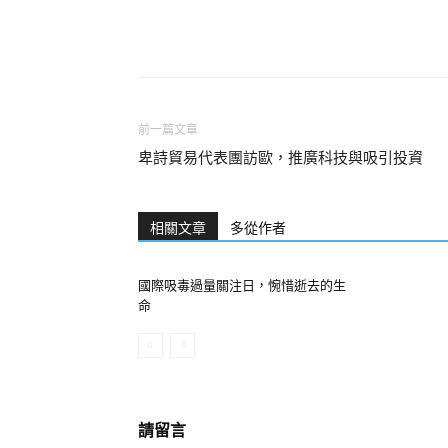
前一篇文章
卑詩貿易代表團訪歐，推廣科技與吸引投資
相關文章
多從作者
國際吸毒過量關注日，惋惜逝去的生
命
請留言