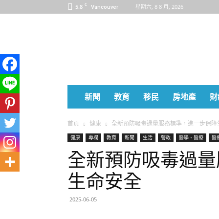
C
5.8
星期六, 8 8 月, 2026
Vancouver
楓
傳
媒
FANMEDIA
新聞
教育
移民
房地產
財
首頁
健康
全新預防吸毒過量服務標準，進一步保障
健康
專欄
教育
新聞
生活
警政
醫學、醫療
醫
全新預防吸毒過量
生命安全
2025-06-05