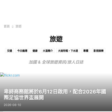
首頁
旅遊
旅遊
交通
今日瘋傳
健康
大溫簡介
大雨特報，下水道
專欄
影視娛樂
房地產
手作
教育
新聞
旅遊
氣候
消費
生活
社區
加國 & 全球旅遊資訊/旅人日誌
科技
移民
粉絲分享
藝術文化
警政
財經
趣聞
身心靈
運動
醫學、醫療
醫療、衛生
鑑價局，公告地價，估值，LULULEMON，POINT GREY，BELMONT AVE
香氛手作
卑詩商務館將於6月12日啟用，配合2026年國
際足協世界盃展開
2026-06-10