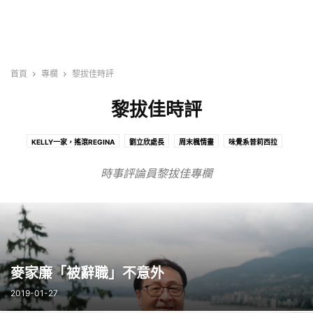
首頁
專欄
黎拔佳時評
黎拔佳時評
KELLY一家，搖滾REGINA
劉立欣處長
周末楓情畫
味覺系普莉西拉
咖啡達人專欄
沈大夫來把脈
溫哥華文藝指南
猴媽在首爾
時事評論員黎拔佳專欄
瓶裡瓶外| THE VICKATION
省長專欄
薇瓦蒂的四季烘焙
鋼琴和樂理課的心路歷程
雍很正觀點
電影專欄
魁北客彥子
黎拔佳時評
麥家廉「被辭職」不意外
2019-01-27