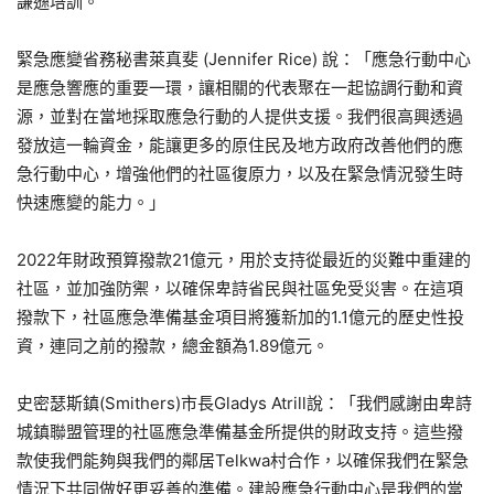
謙遜培訓。
緊急應變省務秘書萊真斐 (Jennifer Rice) 說：「應急行動中心
是應急響應的重要一環，讓相關的代表聚在一起協調行動和資
源，並對在當地採取應急行動的人提供支援。我們很高興透過
發放這一輪資金，能讓更多的原住民及地方政府改善他們的應
急行動中心，增強他們的社區復原力，以及在緊急情況發生時
快速應變的能力。」
2022年財政預算撥款21億元，用於支持從最近的災難中重建的
社區，並加強防禦，以確保卑詩省民與社區免受災害。在這項
撥款下，社區應急準備基金項目將獲新加的1.1億元的歷史性投
資，連同之前的撥款，總金額為1.89億元。
史密瑟斯鎮(Smithers)市長Gladys Atrill說：「我們感謝由卑詩
城鎮聯盟管理的社區應急準備基金所提供的財政支持。這些撥
款使我們能夠與我們的鄰居Telkwa村合作，以確保我們在緊急
情況下共同做好更妥善的準備。建設應急行動中心是我們的當