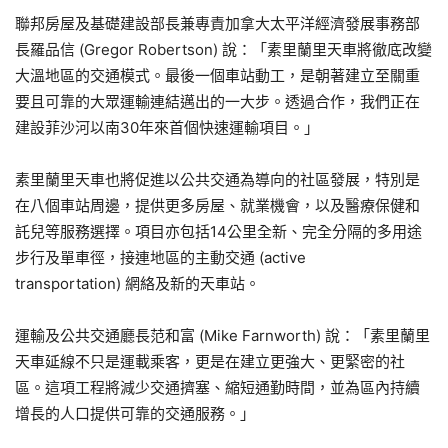
聯邦房屋及基礎建設部長兼專責加拿大太平洋經濟發展事務部
長羅品信 (Gregor Robertson) 說：「素里蘭里天車將徹底改變
大溫地區的交通模式。最後一個車站動工，是朝著建立至關重
要且可靠的大眾運輸連結邁出的一大步。透過合作，我們正在
建設菲沙河以南30年來首個快速運輸項目。」
素里蘭里天車也將促進以公共交通為導向的社區發展，特別是
在八個車站周邊，提供更多房屋、就業機會，以及醫療保健和
託兒等服務選擇。項目亦包括14公里全新、完全分隔的多用途
步行及單車徑，接連地區的主動交通 (active
transportation) 網絡及新的天車站。
運輸及公共交通廳長范和富 (Mike Farnworth) 說：「素里蘭里
天車延線不只是運載乘客，更是在建立更強大、更緊密的社
區。這項工程將減少交通擠塞、縮短通勤時間，並為區內持續
增長的人口提供可靠的交通服務。」