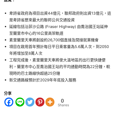
卑詩省政府為項目出資44億元，聯邦政府則出資13億元，這
是卑詩省歷來最大的聯邦公共交通投資
延線包括沿菲沙公路 (Fraser Highway) 由喬治國王站延伸
至蘭里市中心的16公里高架軌道
素里蘭里天車將創設約26,700個直接及間接就業機會
項目在啟用首年預計每日平日乘客量為5.6萬人次，到2050
年將增加至8萬人次
工程完成後，素里蘭里天車將使大溫地區的出行更快捷便
利，蘭里市中心至喬治國王站的平均通勤時間為22分鐘，較
現時的巴士路線快超過25分鐘
新交通路線預計於2029年年底投入服務
分享
0
Shares