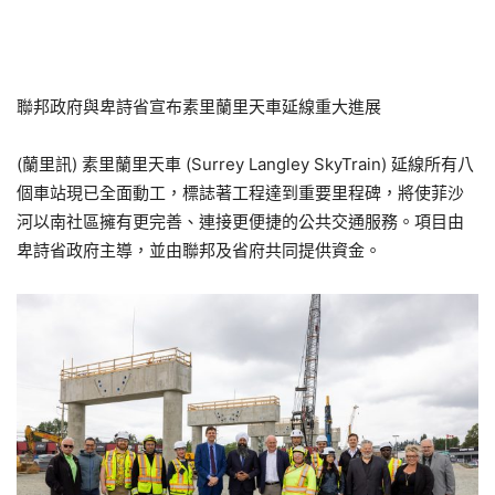
聯邦政府與卑詩省宣布素里蘭里天車延線重大進展
(蘭里訊) 素里蘭里天車 (Surrey Langley SkyTrain) 延線所有八
個車站現已全面動工，標誌著工程達到重要里程碑，將使菲沙
河以南社區擁有更完善、連接更便捷的公共交通服務。項目由
卑詩省政府主導，並由聯邦及省府共同提供資金。