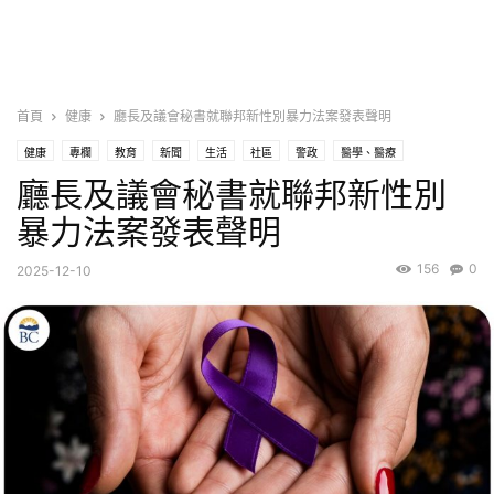
首頁
健康
廳長及議會秘書就聯邦新性別暴力法案發表聲明
健康
專欄
教育
新聞
生活
社區
警政
醫學、醫療
廳長及議會秘書就聯邦新性別
醫療、衛生
暴力法案發表聲明
156
0
2025-12-10