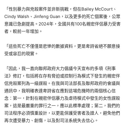
「性別暴力與兇殺案件並非新挑戰，但在Bailey McCourt、
Cindy Walsh、Jinfeng Guan，以及更多的死亡個案後，公眾
意識已急劇提高。2024年，全國共有100名親密伴侶暴力受害
者，較前一年增加。
「這些死亡不僅僅是悲慘的數據資料，更是卑詩省絕不願意接
受或容忍的現實。
「因此，我一直向聯邦政府大力倡議今天宣布的多項《刑事
法》修訂，包括將在存有脅迫或控制行為模式下發生的親密伴
侶兇殺案列為一級謀殺。在我與司法部長及聯邦政府的會議與
通訊中，我明確表達卑詩省在應對這場危機時的兩個核心信
念：第一，針對在親密伴侶暴力及虐待模式中發生的女性謀殺
案，這是最嚴重的罪行之一，應以此標準處理；第二，我們的
司法程序必須慎重設計，以更能保護受害者及證人，避免他們
再次遭受暴力、創傷，以及對司法系統失去信心。