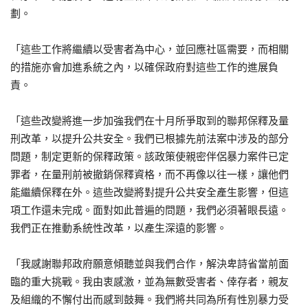
劃。
「這些工作將繼續以受害者為中心，並回應社區需要，而相關
的措施亦會加進系統之內，以確保政府對這些工作的進展負
責。
「這些改變將進一步加強我們在十月所爭取到的聯邦保釋及量
刑改革，以提升公共安全。我們已根據先前法案中涉及的部分
問題，制定更新的保釋政策。該政策使親密伴侶暴力案件已定
罪者，在量刑前被撤銷保釋資格，而不再像以往一樣，讓他們
能繼續保釋在外。這些改變將對提升公共安全產生影響，但這
項工作還未完成。面對如此普遍的問題，我們必須著眼長遠。
我們正在推動系統性改革，以產生深遠的影響。
「我感謝聯邦政府願意傾聽並與我們合作，解決卑詩省當前面
臨的重大挑戰。我由衷感激，並為無數受害者、倖存者，親友
及組織的不懈付出而感到鼓舞。我們將共同為所有性別暴力受